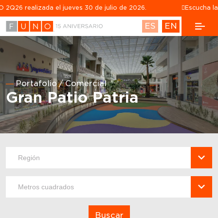
26 realizada el jueves 30 de julio de 2026.
Escucha la gra
ES
EN
Portafolio
Comercial
Gran Patio Patria
Buscar