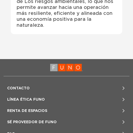
de Los riesgos ambientales, lo que nos
permite avanzar hacia una operación
más resiliente, eficiente y alineada con
una economía positiva para la
naturaleza.
CONTACTO
Jorge Pigeon, VP Relación con Inversionistas y Mercados de
LÍNEA ÉTICA FUNO
Capital.
+52 (55) 4170 7070
www.lineaeticafuno.mx
RENTA DE ESPACIOS
investor@fibrauno.mx
denuncias@lineaeticafuno.mx
800 847 2757
SÉ PROVEEDOR DE FUNO
Tel
: 800-123-FUNO (3866)
Guía de Uso
proveedores@fibrauno.mx