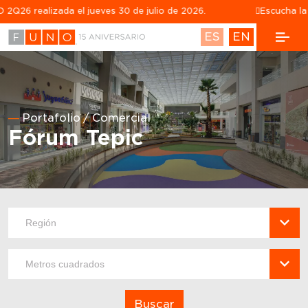
6 realizada el jueves 30 de julio de 2026.
Escucha la gra
ES
EN
Portafolio
Comercial
Fórum Tepic
Buscar